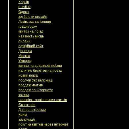
Харків
e-kvitok
Одеса
жд білети онлайн
Львівська залізниця
графік руху
квитки на поїзд
наявність місць
онлайн
офіційний сайт
Донецьк
Москва
Ужгород
квитки на додаткові поїзди
наличие билетов на поезд
новий поїзд
послуги Укрзалізниці
продаж квитків
продаж по інтернету
квитки
наявність залізничних квитків
Євпаторія
Дніпропетровськ
Крим
залізниця
покупка квитків через інтернет