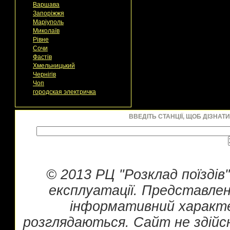
Варшава
Запоріжжя
Маріуполь
Миколаїв
Рівне
Сочи
Фастів
Хмельницький
Чернігів
Чоп
городская электричка
ВВЕДІТЬ СТАНЦІЇ, ЩОБ ДІЗНАТ
© 2013 РЦ "Розклад поїздів
експлуатації. Представлен
інформативний характе
розглядаються. Сайт не здійс