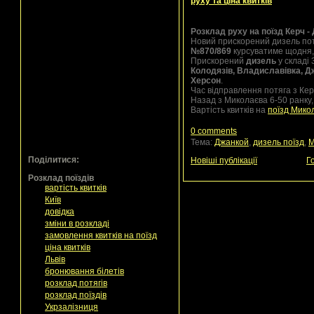
руху та ціна квитків
Розклад руху на поїзд Керч -
Новий прискорений дизель по
№870/869
курсуватиме щодня, 
Прискорений
дизель
у складі 
Колодязів, Владиславівка, Д
Херсон
.
Час відправлення потяга з Кер
Назад з Миколаєва 6-50 ранку,
Вартість квитків на
поїзд Микол
0 comments
Тема:
Джанкой
,
дизель поїзд
,
М
Поділитися:
Новіші публікації
Г
Розклад поїздів
вартість квитків
Київ
довідка
зміни в розкладі
замовлення квитків на поїзд
ціна квитків
Львів
бронювання білетів
розклад потягів
розклад поїздів
Укрзалізниця