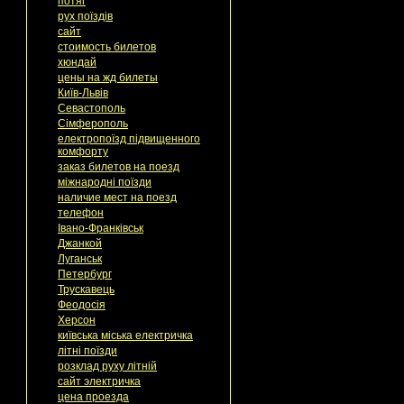
потяг
рух поїздів
сайт
стоимость билетов
хюндай
цены на жд билеты
Київ-Львів
Севастополь
Сімферополь
електропоїзд підвищенного
комфорту
заказ билетов на поезд
міжнародні поїзди
наличие мест на поезд
телефон
Івано-Франківськ
Джанкой
Луганськ
Петербург
Трускавець
Феодосія
Херсон
київська міська електричка
літні поїзди
розклад руху літній
сайт электричка
цена проезда