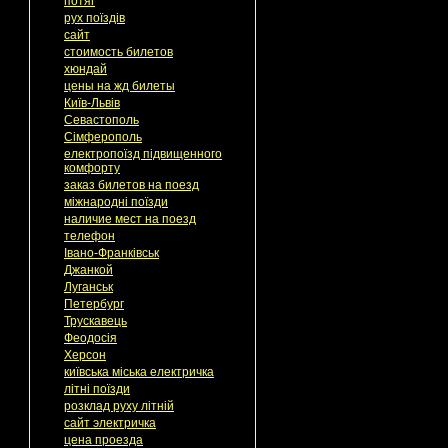
потяг
рух поїздів
сайт
стоимость билетов
хюндай
цены на жд билеты
Київ-Львів
Севастополь
Сімферополь
електропоїзд підвищенного
комфорту
заказ билетов на поезд
міжнародні поїзди
наличие мест на поезд
телефон
Івано-Франківськ
Джанкой
Луганськ
Петербург
Трускавець
Феодосія
Херсон
київська міська електричка
літні поїзди
розклад руху літній
сайт электричка
цена проезда