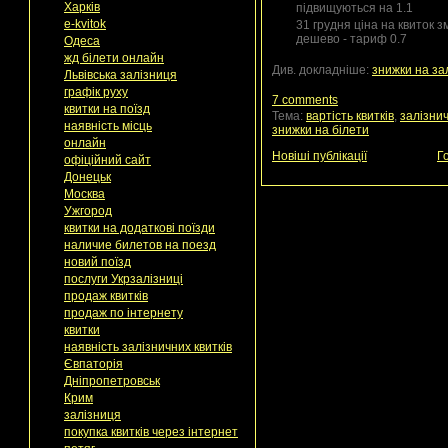
Харків
підвищуються на 1.1
e-kvitok
31 грудня ціна на квиток 
дешево - тариф 0.7
Одеса
жд білети онлайн
Див. докладніше:
знижки на за
Львівська залізниця
графік руху
7 comments
квитки на поїзд
Тема:
вартість квитків
,
залізнич
наявність місць
знижки на білети
онлайн
Новіші публікації
Г
офіційний сайт
Донецьк
Москва
Ужгород
квитки на додаткові поїзди
наличие билетов на поезд
новий поїзд
послуги Укрзалізниці
продаж квитків
продаж по інтернету
квитки
наявність залізничних квитків
Євпаторія
Дніпропетровськ
Крим
залізниця
покупка квитків через інтернет