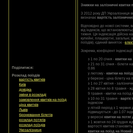
Знижки на залізничні квитки 
З 2012 року ДП Укрзалізниця в
визначає
вартість залізнични
Відповідно до нової системи, в
від індексів, що встановлюють
тижня. Ця індексація дійсна н
купейні, плацкартні, загальні, 
поїздів), єдиний виняток -
елек
Зокрема, коефіціент індексації
з 1 по 20 січня -
квитки на
з 21 по 31 січня - білети
Поділитися:
0.86
у лютому -
квитки на поїз
Розклад поїздів
у березні - ціна білету на
вартість квитків
з 1 по 27 квітня - залізнич
Київ
з 28 квітня по 8 травня - 
довідка
9 травня - квитки на поїз
зміни в розкладі
з 10 по 31 травня -
вартіст
замовлення квитків на поїзд
індексом
ціна квитків
у літній період з 1 червня 
Львів
підвищується - до 1.07 інд
бронювання білетів
у вересні
квитки на потяг
розклад потягів
з 1 жовтня по 24 грудня ж
розклад поїздів
вартості квитків становить
Укрзалізниця
квитки на поїзд на Новий 