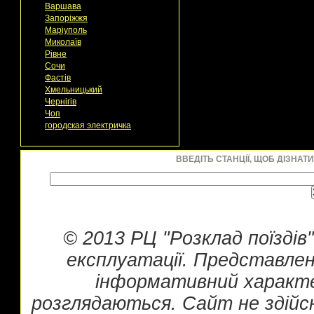
Варшава
Запоріжжя
Маріуполь
Миколаїв
Рівне
Сочи
Фастів
Хмельницький
Чернігів
Чоп
городская электричка
ВВЕДІТЬ СТАНЦІЇ, ЩОБ ДІЗНАТ
© 2013 РЦ "Розклад поїздів
експлуатації. Представлен
інформативний характе
розглядаються. Сайт не здійс