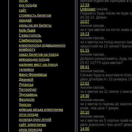
потяг
окотрій годині він прибуває в Л
12:33
рух поїздів
Unknown
сказав...
сайт
Підкажіть будь-ласка чи буде 
стоимость билетов
06,29,12. Дякую.
хюндай
10:07
цены на жд билеты
Анонім сказав...
чи є три квитки на потяг львів
Київ-Львів
19:13
Севастополь
Анонім сказав...
Сімферополь
чи є квиток на поїзд херсон-ль
електропоїзд підвищенного
зворотний на 15 липня? Вагон
комфорту
01:15
заказ билетов на поезд
Анонім сказав...
Доброго ранку)скажіть, будь л
міжнародні поїзди
25.07.12???і ціна квитка?
наличие мест на поезд
08:41
телефон
Анонім сказав...
Івано-Франківськ
Скільки будуть коштувати білет
двох дітей(вік:4 і 10 років)на 
Джанкой
22:02
Луганськ
Анонім сказав...
Петербург
чи є квитки на 11 липня з хмел
Трускавець
19:30
Феодосія
Анонім сказав...
чи є квитки зі львова до херсо
Херсон
років , яка ціна ? дякую.
київська міська електричка
20:10
літні поїзди
Анонім сказав...
розклад руху літній
чи є квитки на 5 серпня львів-х
сайт электричка
двоє дорослих і яка ціна? дякую
14:00
цена проезда