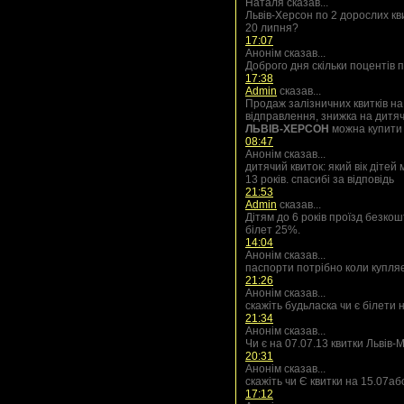
Наталя сказав...
Львів-Херсон по 2 дорослих кви
20 липня?
17:07
Анонім сказав...
Доброго дня скільки поцентів 
17:38
Admin
сказав...
Продаж залізничних квитків на
відправлення, знижка на дитя
ЛЬВІВ-ХЕРСОН
можна купити 
08:47
Анонім сказав...
дитячий квиток: який вік дітей м
13 років. спасибі за відповідь
21:53
Admin
сказав...
Дітям до 6 років проїзд безкош
білет 25%.
14:04
Анонім сказав...
паспорти потрібно коли купля
21:26
Анонім сказав...
скажіть будьласка чи є білети 
21:34
Анонім сказав...
Чи є на 07.07.13 квитки Львів-
20:31
Анонім сказав...
скажіть чи Є квитки на 15.07
17:12