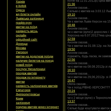
потяг на 11.01.2012р,і ціна кв
Харків
21:36
e-kvitok
Анонім сказав...
Одеса
Скільки є квитків на 3.03.12 Ль
жд білети онлайн
19:10
Анонім сказав...
Львівська залізниця
Чи є квитки Львів-Херсон на 1
графік руху
18:48
квитки на поїзд
Анонім сказав...
наявність місць
чи є квитки (купе)2 дорослих і
онлайн
Херсона на 6.07.2012?яка цін
12:59
офіційний сайт
Анонім сказав...
Донецьк
Чи є квитки на 01.08.12р. на Х
Москва
19:50
Ужгород
Анонім сказав...
підкажіть, будь ласка, як замо
квитки на додаткові поїзди
22:56
наличие билетов на поезд
Анонім сказав...
новий поїзд
чи є квитки на 08.08.2012р.зі 
послуги Укрзалізниці
16:10
продаж квитків
Анонім сказав...
чи є квитки на 29,06,2012р. зі
продаж по інтернету
16:47
квитки
Olena сказав...
наявність залізничних квитків
Чи є поїзд РІВНЕ-ХЕРСОН???
Євпаторія
20:24
Дніпропетровськ
Анонім сказав...
чи є 2 місця (купе) з Тернопол
Крим
13:37
залізниця
Анонім сказав...
покупка квитків через інтернет
Скількі буде коштувати квиток 