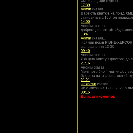
Хмельницький херсон
17:39
Admin
сказав...
Вартість квитків на поїзд
становить від 160 грн плацкар
14:00
Анонім сказав...
доброго дня ,скажіть будь ласк
13:41
Admin
сказав...
Прямий
поїзд РІВНЕ-ХЕРСОН
відправлення 13-30.
09:40
Анонім сказав...
Яка ціна білету з фастова до 
21:16
Анонім сказав...
Мені потрібно 4 квитки до Льв
будь яка дата січень. лютий, к
21:21
Unknown
сказав...
Чи є квитки на 12 08 2021 р Ль
00:15
Дописати коментар