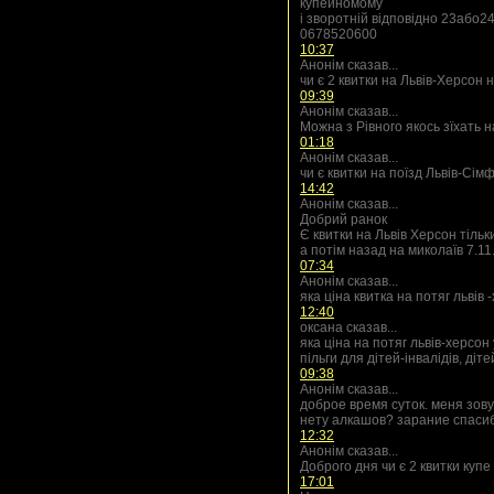
купейномому
і зворотній відповідно 23або2
0678520600
10:37
Анонім сказав...
чи є 2 квитки на Львів-Херсон 
09:39
Анонім сказав...
Можна з Рівного якось зїхать 
01:18
Анонім сказав...
чи є квитки на поїзд Львів-Сі
14:42
Анонім сказав...
Добрий ранок
Є квитки на Львів Херсон тільк
а потім назад на миколаїв 7.11
07:34
Анонім сказав...
яка ціна квитка на потяг львів
12:40
оксана сказав...
яка ціна на потяг львів-херсон
пільги для дітей-інвалідів, діт
09:38
Анонім сказав...
доброе время суток. меня зову
нету алкашов? зарание спаси
12:32
Анонім сказав...
Доброго дня чи є 2 квитки купе
17:01