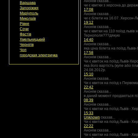
Анонім сказав...
Варшава
чи є квитки з херсона до дера
Запоріжжя
17:08
Маріуполь
Анонім сказав...
чи є білети на 16.07. Херсон-Л
Миколаїв
19:12
Рівне
Анонім сказав...
Сочи
чи є квитки на 110 поїзд львів 
Фастів
Тернополя???дякую
Хмельницький
14:40
Анонім сказав...
Чернігів
яка ціна білета на поїзд Львів
Чоп
17:58
городская электричка
Анонім сказав...
Чи є квиток на поїзд Львів-Хер
яка його вартість (купе або пл
24.08.2012р.
15:10
Анонім сказав...
Чи є квиток на поїзд з Первом
22:42
Анонім сказав...
в даний момент продаються пі
08:39
Анонім сказав...
Чи є квитки на поїзд Львів - Х
15:33
Unknown
сказав...
Чи є квитки на поїзд Львів - Х
22:22
Анонім сказав...
Чи є квитки на поїзд Львів - Х