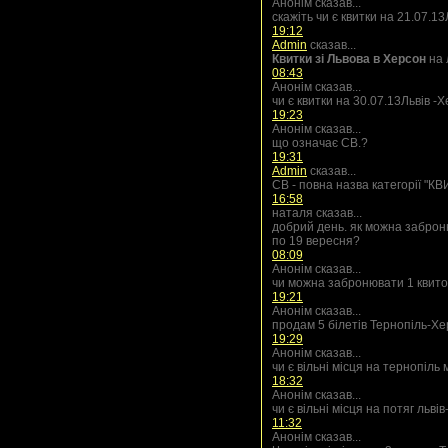
Анонім сказав...
скажіть чи є квитки на 21.07.1
19:12
Admin
сказав...
Квитки зі Львова в Херсон
на 
08:43
Анонім сказав...
чи є квитки на 30.07.13Львів -
19:23
Анонім сказав...
що означає СВ.?
19:31
Admin
сказав...
СВ - повна назва категорії "
16:58
наталя сказав...
добрий день. як можна заброню
по 19 вересня?
08:09
Анонім сказав...
чи можна забронювати 1 квито
19:21
Анонім сказав...
продам 5 білетів Тернопіль-Х
19:29
Анонім сказав...
чи є вільні місця на тернопіль
18:32
Анонім сказав...
чи є вільні місця на потяг льві
11:32
Анонім сказав...