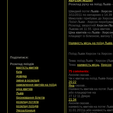
ХЕРСОН №110Л
Розклад руху на поїзд Львів
Швидкий потяг
Львів - Херсон
3/11/2011 по непарних о 14.39
Миколаїв і прибуває до Херсон
Поїзд Львів - Херсон
перебуває 
Розклад: зворотній
Херсон-ЛЬ
Львова об 11.55. Ціна квитків...
Ціна квитків
на
Львів - Херсон
плацкарт із білизною, вагону 
Наявність місць на поїзд Льві
Поїзд Львів-Херсон та Херсон-
Поділитися:
Тема: поїзд
Львів - Херсон
(Льв
Розклад поїздів
Тема:
наявність місць
,
Херсон
вартість квитків
75 comments:
Київ
Анонім сказав...
довідка
Чи є квитки на поїзд Львів-Хе
зміни в розкладі
20:22
замовлення квитків на поїзд
Яна
сказав...
ціна квитків
Наявність квитків на потяг Ль
або плацкартне на
Львів
27 12 11.Дякую
бронювання білетів
21:34
розклад потягів
Анонім сказав...
розклад поїздів
наявність квитків на потяг Ль
11.01.2011р,або наявність кви
Укрзалізниця