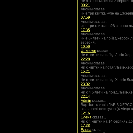
Чи э вільні місця на 3 серпня 
00:21
Анонім сказав...
чи є три квитка купе на 13сер
07:59
Анонім сказав...
чи є три квитки на28 серпня ль
17:35
Анонім сказав...
чи е билети на пойзд херсон л
вересня.
10:56
Unknown
сказав...
Чи є квитки на поїзд Львів-Хе
22:28
Анонім сказав...
Чи є квитки на потяг Львів-Хе
15:21
Анонім сказав...
Чи є квитки на поізд Харків Ль
23:02
Анонім сказав...
Чи є 4 білети на поїзд Львів-Х
22:14
Admin
сказав...
Вартість квитків ЛЬВІВ-ХЕРСОН
в наяності поштучно (4 місця в
12:16
Елена
сказав...
Чи є 4 квитки на 14 серпня2 д
17:38
Елена
сказав...