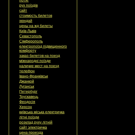
потяг
рух поїздів
сайт
стоимость билетов
хюндай
цены на жд билеты
Київ-Львів
Севастополь
Сімферополь
електропоїзд підвищенного
комфорту
заказ билетов на поезд
міжнародні поїзди
наличие мест на поезд
телефон
Івано-Франківськ
Джанкой
Луганськ
Петербург
Трускавець
Феодосія
Херсон
київська міська електричка
літні поїзди
розклад руху літній
сайт электричка
цена проезда