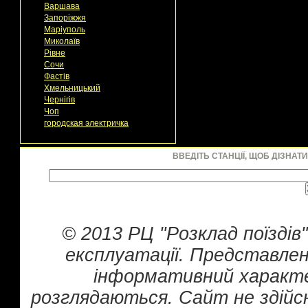
Варшава
Запоріжжя
Маріуполь
Миколаїв
Рівне
Сочи
Фастів
Хмельницький
Чернігів
Чоп
городская электричка
ВВЕДІТЬ СТАНЦІЇ, ЩОБ ДІЗНАТ
© 2013 РЦ "Розклад поїздів
експлуатації. Представлен
інформативний характе
розглядаються. Сайт не здійс