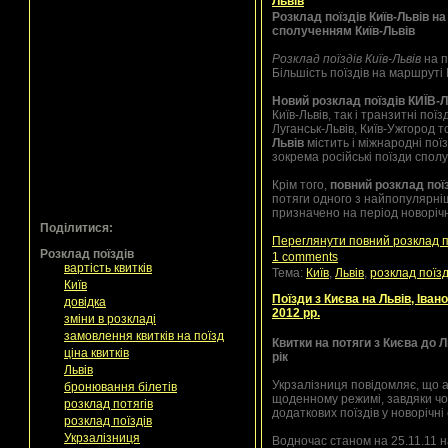
Львів
Розклад поїздів Київ-Львів на
сполученням Київ-Львів
Розклад поїздів Київ-Львів
на п
Більшість поїздів на маршруті 
Новий розклад поїздів КИЇВ-
Київ-Львів, так і транзитні пої
Луганськ-Львів, Київ-Ужгород 
Львів
містить і міжнародні поїз
зокрема російські поїзди спол
Крім того,
повний розклад поїз
потяги одного з найпопулярніш
призначено на період новорічн
Поділитися:
Переглянути повний розклад по
Розклад поїздів
1 comments
вартість квитків
Тема:
Київ
,
Львів
,
розклад поїзд
Київ
Поїзди з Києва на Львів, Іван
довідка
2012 рр.
зміни в розкладі
замовлення квитків на поїзд
Квитки на потяги з Києва до 
ціна квитків
рік
Львів
Укрзалізниця повідомляє, що 
бронювання білетів
щоденному режимі, завдяки чо
розклад потягів
додаткових поїздів у новорічні
розклад поїздів
Укрзалізниця
Водночас станом на 25.11.11 на