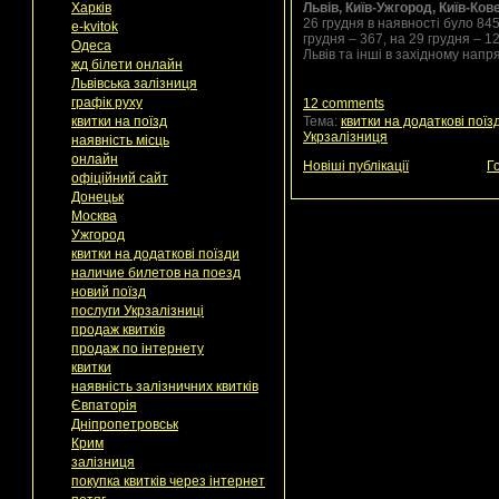
Харків
Львів, Київ-Ужгород, Київ-Ков
26 грудня в наявності було 845
e-kvitok
грудня – 367, на 29 грудня – 12
Одеса
Львів та інші в західному напря
жд білети онлайн
Львівська залізниця
графік руху
12 comments
квитки на поїзд
Тема:
квитки на додаткові поїз
Укрзалізниця
наявність місць
онлайн
Новіші публікації
Г
офіційний сайт
Донецьк
Москва
Ужгород
квитки на додаткові поїзди
наличие билетов на поезд
новий поїзд
послуги Укрзалізниці
продаж квитків
продаж по інтернету
квитки
наявність залізничних квитків
Євпаторія
Дніпропетровськ
Крим
залізниця
покупка квитків через інтернет