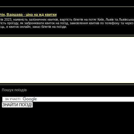
лін, Варшава - ціна на жд квитки
ів 2023, наявність залізничних квитків, вартість білетів на потяг Київ, Львів та Львівськ
тість проїзду, як забронювати квиток на поїзд, замовлення квитків по телефону та через 
сць, е квиток онлайн, заказ білетів на поїзди.
Пошук поїздів