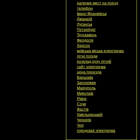
наличие мест на поезд
телефон
Івано-Франківськ
Джанкой
Луганськ
Петербург
Трускавець
Феодосія
Херсон
київська міська електричка
літні поїзди
розклад руху літній
сайт электричка
цена проезда
Варшава
Запоріжжя
Маріуполь
Миколаїв
Рівне
Сочи
Фастів
Хмельницький
Чернігів
Чоп
городская электричка