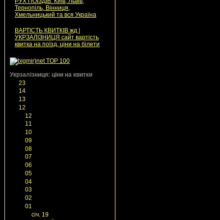
РУХ ПОЇЗДІВ: Київ, Львів,
Тернопіль, Вінниця,
Хмельницький та вся Україна
ВАРТІСТЬ КВИТКІВ жд |
УКРЗАЛІЗНИЦЯ сайт вартість
квитка на поїзд, ціни на білети
|
Укрзалізниця: ціни на квитки
►
23
(1)
►
14
(13)
►
13
(21)
▼
12
(35)
►
12
(2)
►
11
(7)
►
10
(1)
►
09
(2)
►
08
(4)
►
07
(5)
►
06
(2)
►
05
(4)
►
04
(2)
►
03
(1)
►
02
(3)
▼
01
(2)
▼
січ. 19
(1)