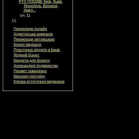
РУХ ПОЇЗДІВ: Київ, Львів,
Тернопіль, Вінниця,
Хмел...
►
січ. 11
(1)
►
11
(60)
Переклади онлайн
Аудиторська компанія
Переклади литовською
Бізнес медіація
Пластична хірургія в Києві
Ягідний бізнес
Кредити для бізнесу
Александрія будівництво
Промпт інжиніринг
Магазин протеїну
Клініка естетичної медицини