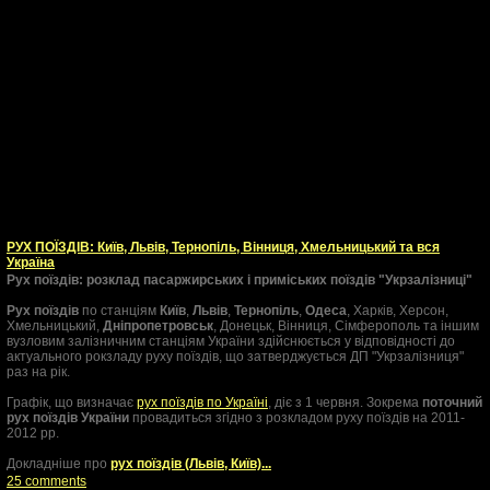
РУХ ПОЇЗДІВ: Київ, Львів, Тернопіль, Вінниця, Хмельницький та вся
Україна
Рух поїздів: розклад пасаржирських і приміських поїздів "Укрзалізниці"
Рух поїздів
по станціям
Київ
,
Львів
,
Тернопіль
,
Одеса
, Харків, Херсон,
Хмельницький,
Дніпропетровськ
, Донецьк, Вінниця, Сімферополь та іншим
вузловим залізничним станціям України здійснюється у відповідності до
актуального рокзладу руху поїздів, що затверджується ДП "Укрзалізниця"
раз на рік.
Графік, що визначає
рух поїздів по Україні
, діє з 1 червня. Зокрема
поточний
рух поїздів України
провадиться згідно з розкладом руху поїздів на 2011-
2012 рр.
Докладніше про
рух поїздів (Львів, Київ)...
25 comments