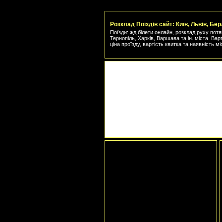
Розклад Поїздів сайт: Київ, Львів, Бер
Поїзди: жд білети онлайн, розклад руху потяг
Тернопіль, Харків, Варшава та ін. міста. Вар
ціна проїзду, вартість квитка та наявність мі