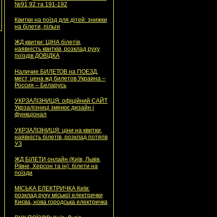
№91 92 та 191-192
Квитки на поїзд для дітей: знижки
на білети, пільги
ЖД квитки: ЦІНА білетів,
наявність квитків, розклад руху
поїздів ДОВІДКА
Наличие БИЛЕТОВ на ПОЕЗД,
мест, цена жд билетов Украина –
Россия – Беларусь
УКРЗАЛІЗНИЦЯ: офіційний САЙТ
Укрзалізниці змінює дизайн і
функціонал
УКРЗАЛІЗНИЦЯ: ціни на квитки,
наявність білетів, розклад потягів
УЗ
ЖД БІЛЕТИ онлайн (Київ, Львів,
Рівне, Херсон та ін): білети на
поїзди
МІСЬКА ЕЛЕКТРИЧКА Київ:
розклад руху міської електрички
Києва, нова городська електричка