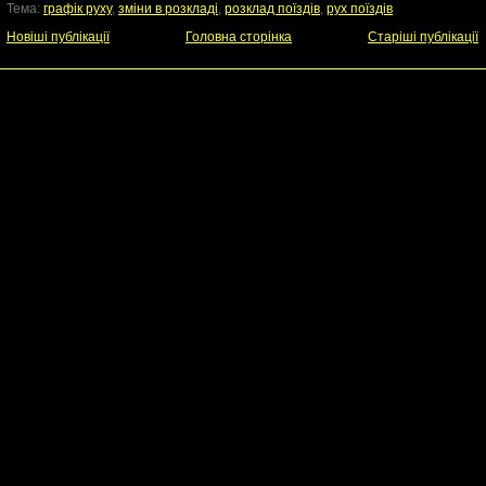
Тема:
графік руху
,
зміни в розкладі
,
розклад поїздів
,
рух поїздів
Новіші публікації
Головна сторінка
Старіші публікації