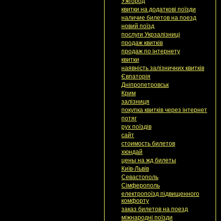
Ужгород
квитки на додаткові поїзди
наличие билетов на поезд
новий поїзд
послуги Укрзалізниці
продаж квитків
продаж по інтернету
квитки
наявність залізничних квитків
Євпаторія
Дніпропетровськ
Крим
залізниця
покупка квитків через інтернет
потяг
рух поїздів
сайт
стоимость билетов
хюндай
цены на жд билеты
Київ-Львів
Севастополь
Сімферополь
електропоїзд підвищенного
комфорту
заказ билетов на поезд
міжнародні поїзди