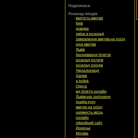
Поділитися:
Розклад поїздів
вартість квитків
Київ
довідка
зміни в розкладі
замовлення квитків на поїзд
ціна квитків
Львів
бронювання білетів
розклад потягів
розклад поїздів
Укрзалізниця
Харків
e-kvitok
Одеса
жд білети онлайн
Львівська залізниця
графік руху
квитки на поїзд
наявність місць
онлайн
офіційний сайт
Донецьк
Москва