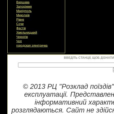
Варшава
Запоріжжя
Маріуполь
Миколаїв
Рівне
Сочи
Фастів
Хмельницький
Чернігів
Чоп
городская электричка
ВВЕДІТЬ СТАНЦІЇ, ЩОБ ДІЗНАТ
© 2013 РЦ "Розклад поїздів
експлуатації. Представлен
інформативний характе
розглядаються. Сайт не здійс