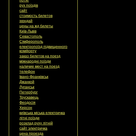
потяг
рух поїздів
сайт
стоимость билетов
хюндай
цены на жд билеты
Київ-Львів
Севастополь
Сімферополь
електропоїзд підвищенного
комфорту
заказ билетов на поезд
міжнародні поїзди
наличие мест на поезд
телефон
Івано-Франківськ
Джанкой
Луганськ
Петербург
Трускавець
Феодосія
Херсон
київська міська електричка
літні поїзди
розклад руху літній
сайт электричка
цена проезда