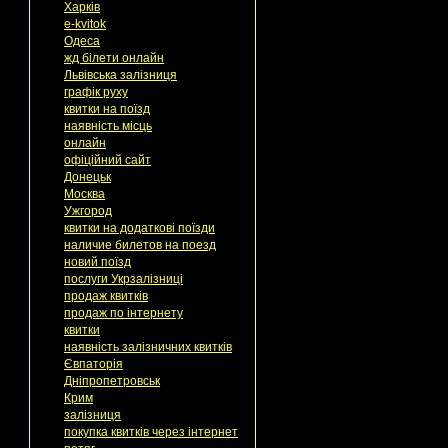
Харків
e-kvitok
Одеса
жд білети онлайн
Львівська залізниця
графік руху
квитки на поїзд
наявність місць
онлайн
офіційний сайт
Донецьк
Москва
Ужгород
квитки на додаткові поїзди
наличие билетов на поезд
новий поїзд
послуги Укрзалізниці
продаж квитків
продаж по інтернету
квитки
наявність залізничних квитків
Євпаторія
Дніпропетровськ
Крим
залізниця
покупка квитків через інтернет