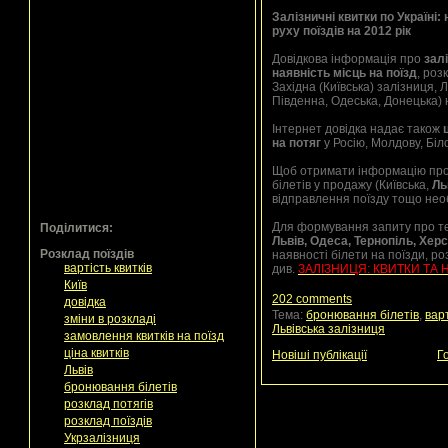
Залізничні квитки по Україні: 
руху поїздів на 2012 рік
Довідкова інформація про
залі
наявність місць на поїзд
, роз
Західна (Київська) залізниця, 
Південна, Одеська, Донецька) н
Інтернет довідка надає також
на потяг
у Росію, Молдову, Біл
Щоб отримати інформацію пр
білетів у продажу (Київська,
Ль
відправлення поїзду тощо нео
Для формування запиту про т
Поділитися:
Львів, Одеса, Тернопіль, Херсо
Розклад поїздів
наявності білети на поїзди, ро
вартість квитків
див.
ЗАЛІЗНИЦЯ: КВИТКИ ТА 
Київ
202 comments
довідка
Тема:
бронювання білетів
,
варт
зміни в розкладі
Львівська залізниця
замовлення квитків на поїзд
ціна квитків
Новіші публікації
Г
Львів
бронювання білетів
розклад потягів
розклад поїздів
Укрзалізниця