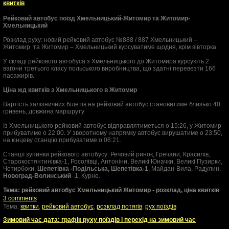
квитків
Рейковий автобус поїзд Хмельницький-Житомир та Житомир-
Хмельницький
Розклад руху: новий рейковий автобус №888 / 887 Хмельницький –
Житомир та Житомир – Хмельницький курсуватиме щодня, крім вівторка.
У складі рейкового автобуса з Хмельницького до Житомира курсують 2
вагони третього класу польського виробництва, що здатні перевезти 166
пасажирів.
Ціна жд квитків з Хмельницького в Житомир
Вартість залізничних білетів на рейковий автобус становитиме близько 40
гривень, довжина маршруту
Із Хмельницького рейковий автобус відправлятиметься о 15:26, у Житомир
прибуватиме о 22:00. У зворотному напрямку автобус вирушатиме о 23:50,
на кінцеву станцію прибуватиме о 06:21.
Станції зупинки рейкового автобусу: Речовий ринок, Гречани, Красилів,
Старокостянтинівка-1, Росолівці, Антоніни, Великі Юначки, Великі Пузирки,
Чотирбоки,
Шепетівка -Подільська, Шепетівка-1
, Майдан-Вила, Радулин,
Новоград-Волинський
-1, Курне.
Тема: рейковий автобус Хмельницький Житомир - розклад, ціна квитків
3 comments
Тема:
квитки
,
рейковий автобус
,
розклад потягів
,
рух поїздів
Зимовий час дата: графік руху поїздів і перехід на зимовий час