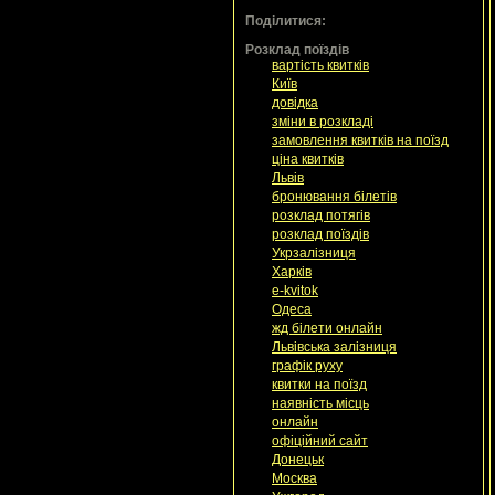
Поділитися:
Розклад поїздів
вартість квитків
Київ
довідка
зміни в розкладі
замовлення квитків на поїзд
ціна квитків
Львів
бронювання білетів
розклад потягів
розклад поїздів
Укрзалізниця
Харків
e-kvitok
Одеса
жд білети онлайн
Львівська залізниця
графік руху
квитки на поїзд
наявність місць
онлайн
офіційний сайт
Донецьк
Москва