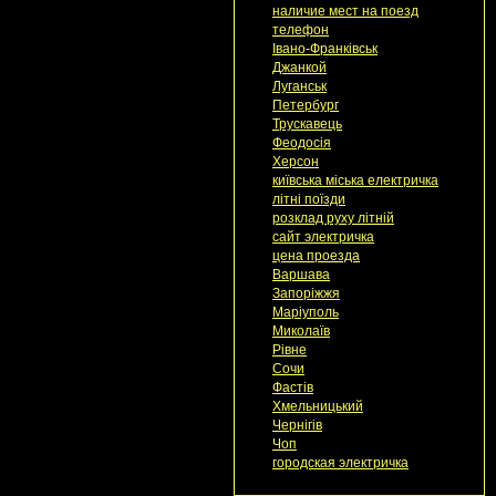
наличие мест на поезд
телефон
Івано-Франківськ
Джанкой
Луганськ
Петербург
Трускавець
Феодосія
Херсон
київська міська електричка
літні поїзди
розклад руху літній
сайт электричка
цена проезда
Варшава
Запоріжжя
Маріуполь
Миколаїв
Рівне
Сочи
Фастів
Хмельницький
Чернігів
Чоп
городская электричка