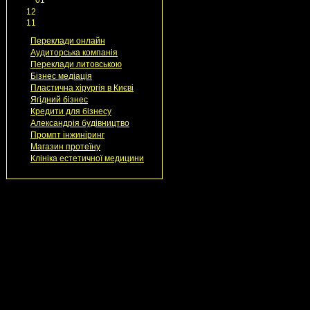
►
12
(35)
►
11
(60)
Переклади онлайн
Аудиторська компанія
Переклади литовською
Бізнес медіація
Пластична хірургія в Києві
Ягідний бізнес
Кредити для бізнесу
Александрія будівництво
Промпт інжиніринг
Магазин протеїну
Клініка естетичної медицини