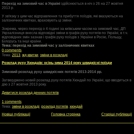
Перехід на зимовий час в Україні
здійснюється в ніч з 26 на 27 жовтня
2013 р.
У зв'язку з цим час відправлення та прибуття поїздів, які вказуються на
залізничних квитках, враховують ці зміни.
Зокрема, через перехід о 4 годині за київським часом на зимовий час, ДП
Укрзалізниця внесла відповідні зміни в графік руху потягів по Україні, в т.ч.
відповідних змін зазнав і графік руху поїздів з України в Росію, Польщу,
Білорусь та інші країни.
Тема: перехід на зимовий час у залізничних квитках
0 comments
Тема:
2013
,
жд квитки
,
зміни в розкладі
Розклад руху Хюндаїв: осінь-зима 2014 року швидкісні поїзди
Зимовий розклад руху швидкісних потягів 2013-2014 рр.
Затверджено новий розклад руху потягів Хюндай по Україні, що вводиться в
дію з 27 жовтня 2013 року.
Дивитися розклад денних потягів
1 comments
Тема:
зміни в розкладі
,
розклад потягів
,
хюндай
Новіші публікації
Головна сторінка
Старіші публікації