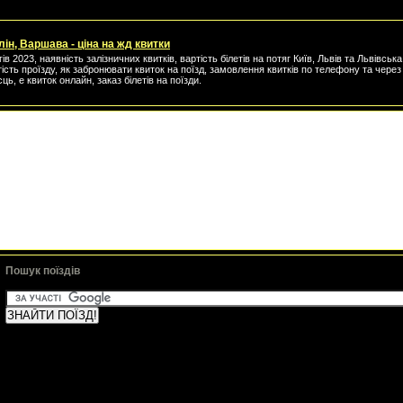
лін, Варшава - ціна на жд квитки
ів 2023, наявність залізничних квитків, вартість білетів на потяг Київ, Львів та Львівськ
тість проїзду, як забронювати квиток на поїзд, замовлення квитків по телефону та через 
сць, е квиток онлайн, заказ білетів на поїзди.
Пошук поїздів