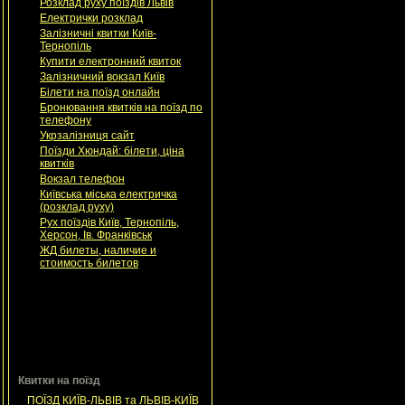
Розклад руху поїздів Львів
Електрички розклад
Залізничні квитки Київ-
Тернопіль
Купити електронний квиток
Залізничний вокзал Київ
Білети на поїзд онлайн
Бронювання квитків на поїзд по
телефону
Укрзалізниця сайт
Поїзди Хюндай: білети, ціна
квитків
Вокзал телефон
Київська міська електричка
(розклад руху)
Рух поїздів Київ, Тернопіль,
Херсон, Ів. Франківськ
ЖД билеты, наличие и
стоимость билетов
Квитки на поїзд
ПОЇЗД КИЇВ-ЛЬВІВ та ЛЬВІВ-КИЇВ