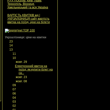
РУХ ПОЇЗДІВ: Київ, Львів,
Тернопіль, Вінниця,
Хмельницький та вся Україна
ВАРТІСТЬ КВИТКІВ жд |
УКРЗАЛІЗНИЦЯ сайт вартість
квитка на поїзд, ціни на білети
|
Укрзалізниця: ціни на квитки
►
23
(1)
►
14
(13)
▼
13
(21)
►
11
(2)
▼
10
(4)
▼
жовт. 29
(1)
Електронний квиток на
поїзд: як купити білет на
са...
►
жовт. 23
(2)
►
жовт. 08
(1)
►
09
(6)
►
07
(1)
►
06
(2)
►
04
(1)
►
03
(1)
►
02
(2)
►
01
(2)