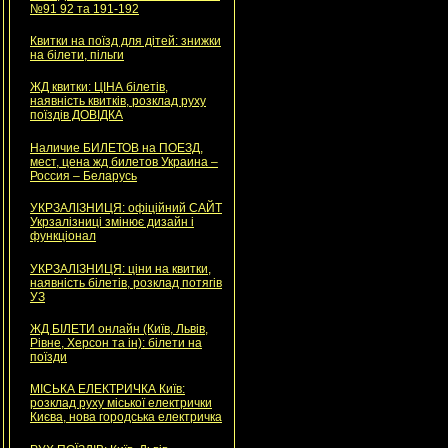
№91 92 та 191-192
Квитки на поїзд для дітей: знижки
на білети, пільги
ЖД квитки: ЦІНА білетів,
наявність квитків, розклад руху
поїздів ДОВІДКА
Наличие БИЛЕТОВ на ПОЕЗД,
мест, цена жд билетов Украина –
Россия – Беларусь
УКРЗАЛІЗНИЦЯ: офіційний САЙТ
Укрзалізниці змінює дизайн і
функціонал
УКРЗАЛІЗНИЦЯ: ціни на квитки,
наявність білетів, розклад потягів
УЗ
ЖД БІЛЕТИ онлайн (Київ, Львів,
Рівне, Херсон та ін): білети на
поїзди
МІСЬКА ЕЛЕКТРИЧКА Київ:
розклад руху міської електрички
Києва, нова городська електричка