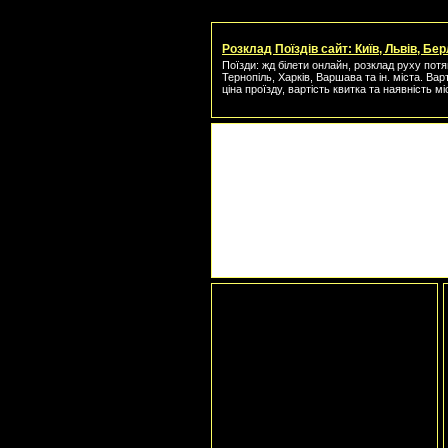
Розклад Поїздів сайт: Київ, Львів, Бер
Поїзди: жд білети онлайн, розклад руху потяг
Тернопіль, Харків, Варшава та ін. міста. Вар
ціна проїзду, вартість квитка та наявність мі