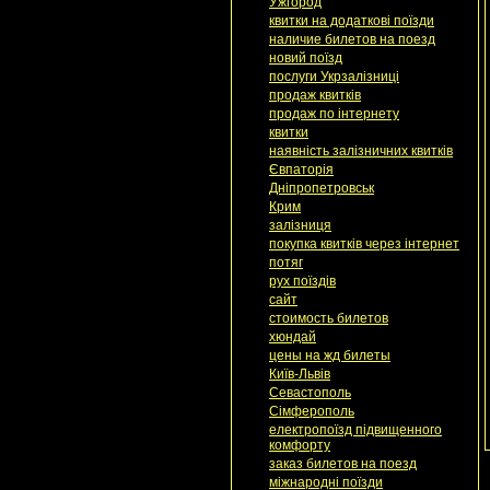
Ужгород
квитки на додаткові поїзди
наличие билетов на поезд
новий поїзд
послуги Укрзалізниці
продаж квитків
продаж по інтернету
квитки
наявність залізничних квитків
Євпаторія
Дніпропетровськ
Крим
залізниця
покупка квитків через інтернет
потяг
рух поїздів
сайт
стоимость билетов
хюндай
цены на жд билеты
Київ-Львів
Севастополь
Сімферополь
електропоїзд підвищенного
комфорту
заказ билетов на поезд
міжнародні поїзди