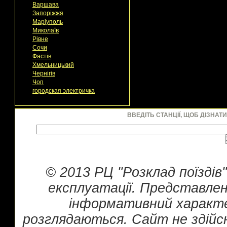
Варшава
Запоріжжя
Маріуполь
Миколаїв
Рівне
Сочи
Фастів
Хмельницький
Чернігів
Чоп
городская электричка
ВВЕДІТЬ СТАНЦІЇ, ЩОБ ДІЗНАТ
© 2013 РЦ "Розклад поїздів
експлуатації. Представлен
інформативний характе
розглядаються. Сайт не здійс