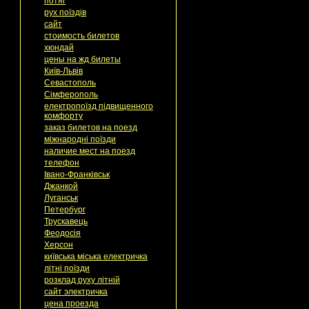
потяг
рух поїздів
сайт
стоимость билетов
хюндай
цены на жд билеты
Київ-Львів
Севастополь
Сімферополь
електропоїзд підвищенного
комфорту
заказ билетов на поезд
міжнародні поїзди
наличие мест на поезд
телефон
Івано-Франківськ
Джанкой
Луганськ
Петербург
Трускавець
Феодосія
Херсон
київська міська електричка
літні поїзди
розклад руху літній
сайт электричка
цена проезда