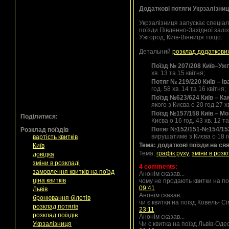
Додаткові потяги Укрзалізниц
Укрзалізниця запускає спеціал
поїзди Південно-Західної залі
Ужгород, Київ-Вінниця тощо.
Детальний
розклад додаткових 
Поїзд № 207/208 Київ–Уж
хв. 13 та 15 квітня;
Потяг № 219/220 Київ – І
год. 58 хв. 14 та 16 квітня;
Поїзд №623/624 Київ – К
якого з Києва о 20 год.27 хв
Поїзд №157/158 Київ – М
Поділитися:
Києва о 16 год. 43 хв. 12 та
Потяг №152/151-№154/153
Розклад поїздів
вирушатиме з Києва о 18 го
вартість квитків
Тема: додаткові поїзди на св
Київ
Тема:
графік руху
,
зміни в розк
довідка
зміни в розкладі
4 comments:
замовлення квитків на поїзд
Анонім сказав...
ціна квитків
чому не продають квитки на п
09:41
Львів
Анонім сказав...
бронювання білетів
чи є квитки на поїзд Ковель- 
розклад потягів
23:11
розклад поїздів
Анонім сказав...
Укрзалізниця
Чи є квитка на поїзд Львів-Оде