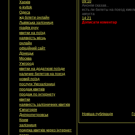
09:10
Харків
Анонім сказав...
e-kvitok
есть ли билеты на поезд хмель
Одеса
августа
жд білети онлайн
14:21
Дописати коментар
Львівська залізниця
графік руху
квитки на поїзд
наявність місць
онлайн
офіційний сайт
Донецьк
Москва
Ужгород
квитки на додаткові поїзди
наличие билетов на поезд
новий поїзд
послуги Укрзалізниці
продаж квитків
продаж по інтернету
квитки
наявність залізничних квитків
Євпаторія
Новіша публікація
Г
Дніпропетровськ
Крим
залізниця
покупка квитків через інтернет