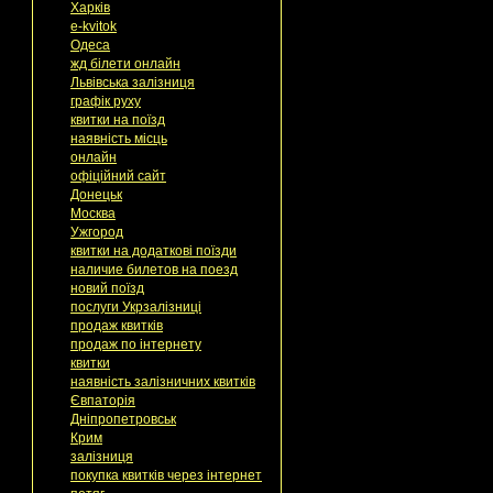
Харків
e-kvitok
Одеса
жд білети онлайн
Львівська залізниця
графік руху
квитки на поїзд
наявність місць
онлайн
офіційний сайт
Донецьк
Москва
Ужгород
квитки на додаткові поїзди
наличие билетов на поезд
новий поїзд
послуги Укрзалізниці
продаж квитків
продаж по інтернету
квитки
наявність залізничних квитків
Євпаторія
Дніпропетровськ
Крим
залізниця
покупка квитків через інтернет