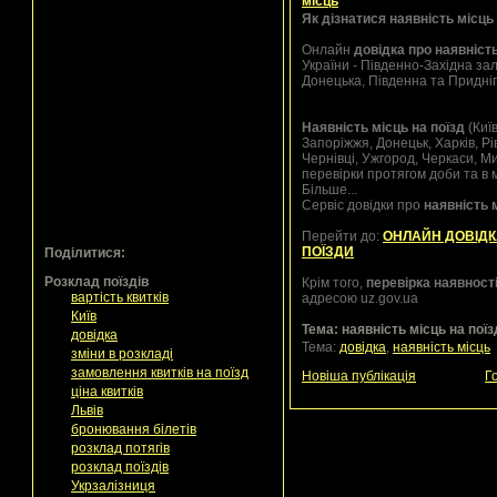
місць
Як дізнатися наявність місць
Онлайн
довідка про наявність
України - Південно-Західна за
Донецька, Південна та Придні
Наявність місць на поїзд
(Киї
Запоріжжя, Донецьк, Харків, Рі
Чернівці, Ужгород, Черкаси, М
перевірки протягом доби та в 
Більше...
Сервіс довідки про
наявність 
Перейти до:
ОНЛАЙН ДОВІДК
ПОЇЗДИ
Поділитися:
Розклад поїздів
Крім того,
перевірка наявності
вартість квитків
адресою uz.gov.ua
Київ
Тема: наявність місць на поїз
довідка
Тема:
довідка
,
наявність місць
зміни в розкладі
замовлення квитків на поїзд
Новіша публікація
Г
ціна квитків
Львів
бронювання білетів
розклад потягів
розклад поїздів
Укрзалізниця