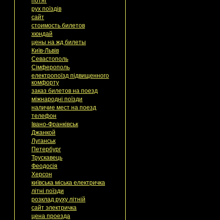
потяг
рух поїздів
сайт
стоимость билетов
хюндай
цены на жд билеты
Київ-Львів
Севастополь
Сімферополь
електропоїзд підвищенного
комфорту
заказ билетов на поезд
міжнародні поїзди
наличие мест на поезд
телефон
Івано-Франківськ
Джанкой
Луганськ
Петербург
Трускавець
Феодосія
Херсон
київська міська електричка
літні поїзди
розклад руху літній
сайт электричка
цена проезда