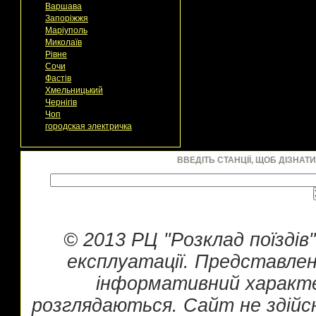
Варшава
Запоріжжя
Маріуполь
Миколаїв
Рівне
Сочи
Фастів
Хмельницький
Чернігів
Чоп
городская электричка
ВВЕДІТЬ СТАНЦІЇ, ЩОБ ДІЗНАТ
© 2013 РЦ "Розклад поїздів
експлуатації. Представлен
інформативний характе
розглядаються. Сайт не здійс