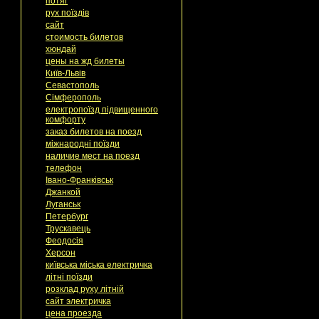
потяг
рух поїздів
сайт
стоимость билетов
хюндай
цены на жд билеты
Київ-Львів
Севастополь
Сімферополь
електропоїзд підвищенного
комфорту
заказ билетов на поезд
міжнародні поїзди
наличие мест на поезд
телефон
Івано-Франківськ
Джанкой
Луганськ
Петербург
Трускавець
Феодосія
Херсон
київська міська електричка
літні поїзди
розклад руху літній
сайт электричка
цена проезда