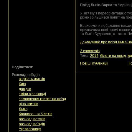
Поїзд Львів-Варна та Чернівці
У зв'язку з переорієнтацією ту
різно збільшився попит на поїз
Враховуючи побажання пасажир
призначила нові прямі вагони 
та Львів-Будапешт, а також Че
Докладніше про поїзд Львів-В
2 comments
Тема:
2014
,
білети на поїзд
,
жд
Новіші публікації
Г
Поділитися:
Розклад поїздів
вартість квитків
Київ
довідка
зміни в розкладі
замовлення квитків на поїзд
ціна квитків
Львів
бронювання білетів
розклад потягів
розклад поїздів
Укрзалізниця