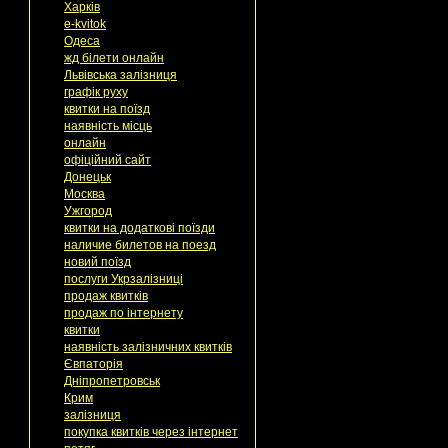
Харків
e-kvitok
Одеса
жд білети онлайн
Львівська залізниця
графік руху
квитки на поїзд
наявність місць
онлайн
офіційний сайт
Донецьк
Москва
Ужгород
квитки на додаткові поїзди
наличие билетов на поезд
новий поїзд
послуги Укрзалізниці
продаж квитків
продаж по інтернету
квитки
наявність залізничних квитків
Євпаторія
Дніпропетровськ
Крим
залізниця
покупка квитків через інтернет