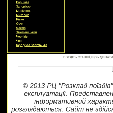
Варшава
Запоріжжя
Маріуполь
Миколаїв
Рівне
Сочи
Фастів
Хмельницький
Чернігів
Чоп
городская электричка
ВВЕДІТЬ СТАНЦІЇ, ЩОБ ДІЗНАТ
© 2013 РЦ "Розклад поїздів
експлуатації. Представлен
інформативний характе
розглядаються. Сайт не здійс