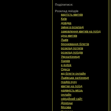
Поділитися:
Розклад поїздів
вартість квитків
Київ
довідка
зміни в розкладі
замовлення квитків на поїзд
ціна квитків
Львів
бронювання білетів
розклад потягів
розклад поїздів
Укрзалізниця
Харків
e-kvitok
Одеса
жд білети онлайн
Львівська залізниця
графік руху
квитки на поїзд
наявність місць
онлайн
офіційний сайт
Донецьк
Москва