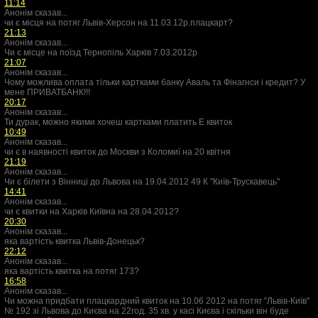
11:14
Анонім сказав...
чи є місця на потяг Львів-Херсон на 11.03.12р.плацкарт?
21:13
Анонім сказав...
Чи є місце на поїзд Тернопіль Харків 7.03.2012р
21:07
Анонім сказав...
Чому можлива оплата тільки картками банку Аваль та Фінагнси і кредит? У
мене ПРИВАТБАНК!!!
20:17
Анонім сказав...
Ти дурак, можно якими хочеш картками платить Е квиток
10:49
Анонім сказав...
чи є в наявності квиток до Москви з Коломиї на 20 квітня
21:19
Анонім сказав...
Чи є білети з Вінниці до Львова на 19.04.2012 49 К "Київ-Трускавець"
14:41
Анонім сказав...
чи є квитки на Харків Київна на 28.04.2012?
20:30
Анонім сказав...
яка вартість квитка Львів-Донецьк?
22:12
Анонім сказав...
яка вартість квитка на потяг 173?
16:58
Анонім сказав...
Чи можна придбати плацкардний квиток на 10.06 2012 на потяг "Львів-Київ"
№ 192 зі Львова до Києва на 22год. 35 хв. у касі Києва і скільки він буде