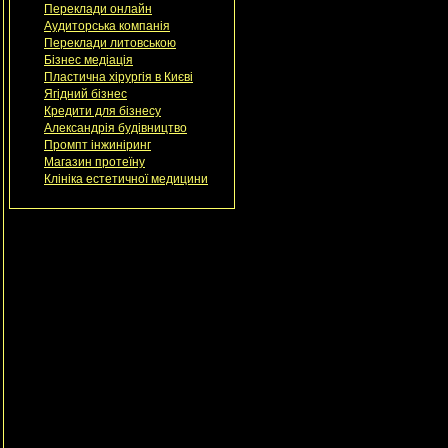
Переклади онлайн
Аудиторська компанія
Переклади литовською
Бізнес медіація
Пластична хірургія в Києві
Ягідний бізнес
Кредити для бізнесу
Александрія будівництво
Промпт інжиніринг
Магазин протеїну
Клініка естетичної медицини