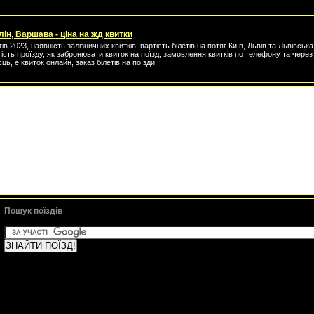
лін, Варшава - ціна на жд квитки
ів 2023, наявність залізничних квитків, вартість білетів на потяг Київ, Львів та Львівськ
тість проїзду, як забронювати квиток на поїзд, замовлення квитків по телефону та через 
сць, е квиток онлайн, заказ білетів на поїзди.
Пошук поїздів