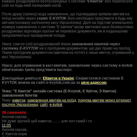
бажано роздрукувати безпосередньо з системи "
ЄКвиток
" або переписати
собі на будь-якій паперовий носій.
Після друку (запису) кода замовлення, що підтверджує купівлю квитків на
поїзд онлайн через
сервіс E-KVITOK
його необхідно пред'явити в будь-яку
автоматизовану залізничну касу Укрзалізниці. Далі на підставі уникального
номера замовлення з системи "
Е квіток
" касир квиткової каси безкоштовно
роздруковує відповідні проїзні чи перевізні документи, які в подальшому
пред'являються провідникові поїзда.
Увага: сам по собі роздрукований бланк
замовлення квитків через
систему E-KVYTOK
не є проїздним документом, що дає право на проїзд.
Таким проїздним документом (квитком на потяг) є лише квиток, отриманий у
касі Укрзалізниці.
Увага: для отримання в касі квитків, замовлених через систему e-kvitok
обов'язково треба пред'явити паспорт.
Докладніше дивіться:
ЕКвиток в Україні
. Скористатися системою E
KVYTOK можна на сайті e-kvytok.com.ua за
цією адресою
.
Тема: "Е Квиток" онлайн система (E-Kvytok, Є Квіток, Э Квиток)
замовлення білетів
Тема:
еквиток
,
замовлення квитків на поїзд
,
покупка квитків через інтернет
,
послуги Укрзалізниці
,
сайт
,
e-kvitok
26 comments:
Анонім сказав...
Не дуже зручній цей еквиток.......... але хоч такий і то
11:05
Анонім сказав...
Є Квиток норм