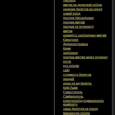
Ужгород
квитки на додаткові поїзди
наличие билетов на поезд
новий поїзд
послуги Укрзалізниці
продаж квитків
продаж по інтернету
квитки
наявність залізничних квитків
Євпаторія
Дніпропетровськ
Крим
залізниця
покупка квитків через інтернет
потяг
рух поїздів
сайт
стоимость билетов
хюндай
цены на жд билеты
Київ-Львів
Севастополь
Сімферополь
електропоїзд підвищенного
комфорту
заказ билетов на поезд
міжнародні поїзди