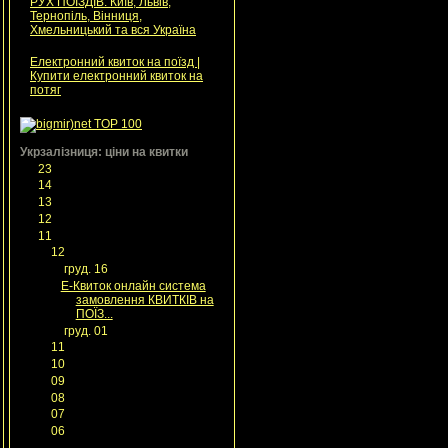
РУХ ПОЇЗДІВ: Київ, Львів,
Тернопіль, Вінниця,
Хмельницький та вся Україна
Електронний квиток на поїзд |
Купити електронний квиток на
потяг
|
Укрзалізниця: ціни на квитки
►
23
(1)
►
14
(13)
►
13
(21)
►
12
(35)
▼
11
(60)
▼
12
(2)
▼
груд. 16
(1)
Е-Квиток онлайн система
замовлення КВИТКІВ на
ПОЇЗ...
►
груд. 01
(1)
►
11
(5)
►
10
(5)
►
09
(8)
►
08
(13)
►
07
(26)
►
06
(1)