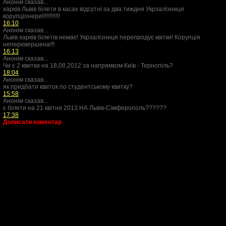
Анонім сказав...
харків Львів білети в касах відсутні за два тиждня Укрзалізниця
корупціонери!!!!!!!!!!!!
16:10
Анонім сказав...
Львів харків білетів немає! Укрзалізниця перепродує квітки! Корупція
неперевершена!!!
16:13
Анонім сказав...
Чи є 2 квитки на 18,08,2012 за напрямком Київ - Тернопіль?
18:04
Анонім сказав...
як придбати квиток по студентському квитку?
15:58
Анонім сказав...
є білети на 21 квітня 2013 НА Львів-Сімферополь??????
17:38
Дописати коментар