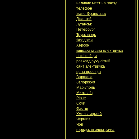
наличие мест на поезд
телефон
Івано-Франківськ
Джанкой
Луганськ
Петербург
Трускавець
Феодосія
Херсон
київська міська електричка
літні поїзди
розклад руху літній
сайт электричка
цена проезда
Варшава
Запоріжжя
Маріуполь
Миколаїв
Рівне
Сочи
Фастів
Хмельницький
Чернігів
Чоп
городская электричка