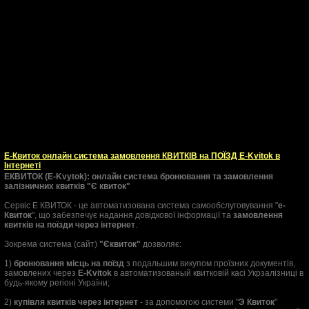
Е-Квиток онлайн система замовлення КВИТКІВ на ПОЇЗД E-Kvitok в
Інтернеті
ЕКВИТОК (E-Kvytok): онлайн система бронювання та замовлення
залізничних квитків "Є квиток"
Сервіс Е КВИТОК - це автоматизована система самообслуговування "
е-
Квиток
", що забезпечує надання довідкової інформації та
замовлення
квитків на поїзди через інтернет
.
Зокрема система (сайт)
"Єквиток"
дозволяє:
1)
бронювання місць на поїзд
з подальшим викупом проїзних документів,
замовлених через
E-Kvitok
в автоматизованый квитковій касі Укрзалізниці в
будь-якому регіоні України;
2)
купівля квитків через інтернет
- за допомогою системи "
Э Квиток
"