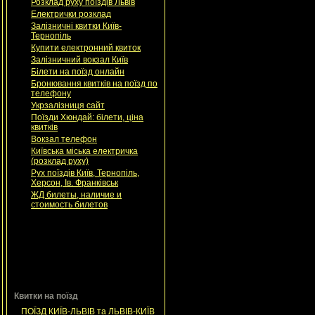
Розклад руху поїздів Львів
Електрички розклад
Залізничні квитки Київ-
Тернопіль
Купити електронний квиток
Залізничний вокзал Київ
Білети на поїзд онлайн
Бронювання квитків на поїзд по
телефону
Укрзалізниця сайт
Поїзди Хюндай: білети, ціна
квитків
Вокзал телефон
Київська міська електричка
(розклад руху)
Рух поїздів Київ, Тернопіль,
Херсон, Ів. Франківськ
ЖД билеты, наличие и
стоимость билетов
Квитки на поїзд
ПОЇЗД КИЇВ-ЛЬВІВ та ЛЬВІВ-КИЇВ