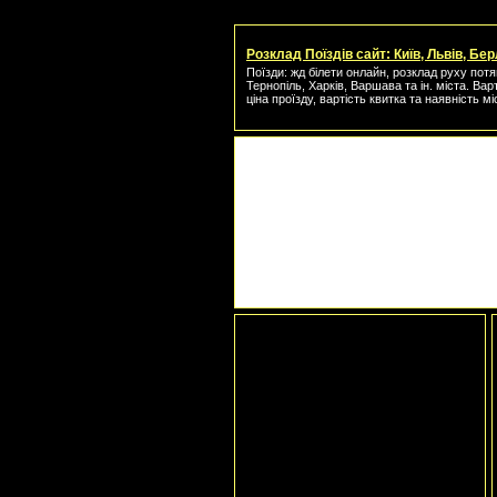
Розклад Поїздів сайт: Київ, Львів, Бер
Поїзди: жд білети онлайн, розклад руху потяг
Тернопіль, Харків, Варшава та ін. міста. Вар
ціна проїзду, вартість квитка та наявність мі