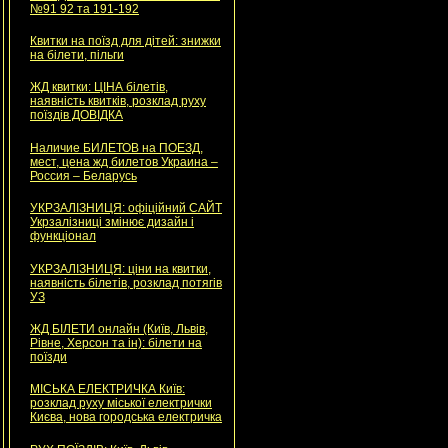
№91 92 та 191-192
Квитки на поїзд для дітей: знижки
на білети, пільги
ЖД квитки: ЦІНА білетів,
наявність квитків, розклад руху
поїздів ДОВІДКА
Наличие БИЛЕТОВ на ПОЕЗД,
мест, цена жд билетов Украина –
Россия – Беларусь
УКРЗАЛІЗНИЦЯ: офіційний САЙТ
Укрзалізниці змінює дизайн і
функціонал
УКРЗАЛІЗНИЦЯ: ціни на квитки,
наявність білетів, розклад потягів
УЗ
ЖД БІЛЕТИ онлайн (Київ, Львів,
Рівне, Херсон та ін): білети на
поїзди
МІСЬКА ЕЛЕКТРИЧКА Київ:
розклад руху міської електрички
Києва, нова городська електричка