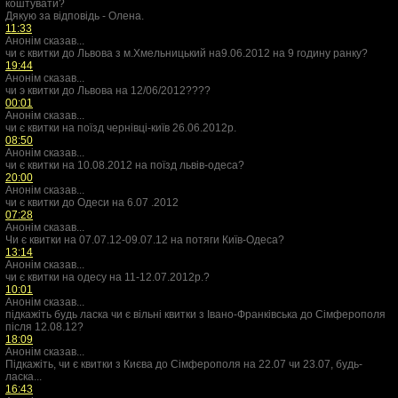
коштувати?
Дякую за відповідь - Олена.
11:33
Анонім сказав...
чи є квитки до Львова з м.Хмельницький на9.06.2012 на 9 годину ранку?
19:44
Анонім сказав...
чи э квитки до Львова на 12/06/2012????
00:01
Анонім сказав...
чи є квитки на поїзд чернівці-київ 26.06.2012р.
08:50
Анонім сказав...
чи є квитки нa 10.08.2012 нa поїзд львiв-одeсa?
20:00
Анонім сказав...
чи є квитки до Одеси на 6.07 .2012
07:28
Анонім сказав...
Чи є квитки на 07.07.12-09.07.12 на потяги Київ-Одеса?
13:14
Анонім сказав...
чи є квитки на одесу на 11-12.07.2012р.?
10:01
Анонім сказав...
підкажіть будь ласка чи є вільні квитки з Івано-Франківська до Сімферополя
після 12.08.12?
18:09
Анонім сказав...
Підкажіть, чи є квитки з Києва до Сімферополя на 22.07 чи 23.07, будь-
ласка...
16:43