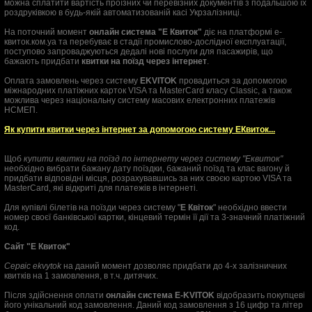
можна сплатити вартість проїзних чи перевізних документів з подальшою їх
роздруківкою в будь-якій автоматизованій касі Укрзалізниці.
На поточний момент
онлайн система "Е Квиток"
діє на платформі е-
квиток.ком.уа та перебуває в стадії промислово-дослідної експлуатації,
поступово запроваджуються дедалі нові послуги для пасажирів, що
бажають придбати
квитки на поїзд через інтернет
.
Оплата замовлень через систему
EKVITOK
провадиться за допомогою
міжнародних платіжних карток VISA та MasterCard класу Classic, а також
можлива через національну систему масових електронних платежів
НСМЕП.
Як купити квитки через інтернет за допомогою систему ЕКвиток...
Щоб
купити квитки на поїзд по інтернету через систему "Еквиток"
необхідно вибрати бажану дату поїздки, бажаний поїзд та клас вагону й
придбати відповідні місця, розрахувавшись за них своєю картою VISA та
MasterCard, які відкриті для платежів в інтернеті.
Для купівлі білетів на поїзди через систему "
Е Квіток
" необхідно ввести
номер своєї банківської картки, кінцевий термін її дії та 3-значний платіжний
код.
Сайт "Е Квиток"
Сервіс ekvytok
на даний момент дозволяє придбати до 4-х залізничних
квитків на 1 замовлення, в т.ч. дитячих.
Після здійснення оплати
онлайн система E-KVITOK
відобразить покупцеві
його унікальний код замовлення. Даний код замовлення з 16 цифр та літер